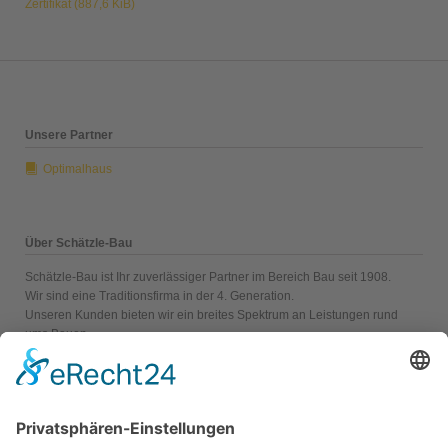
Zertifikat
(887,6 KiB)
Unsere Partner
Optimalhaus
Über Schätzle-Bau
Schätzle-Bau ist Ihr zuverlässiger Partner im Bereich Bau seit 1908.
Wir sind eine Traditionsfirma in der 4. Generation.
Unseren Kunden bieten wir ein breites Spektrum an Leistungen rund
ums Bauen.
Wir arbeiten stets mit modernen und umweltschonenden Materialien.
Galerie Impressionen