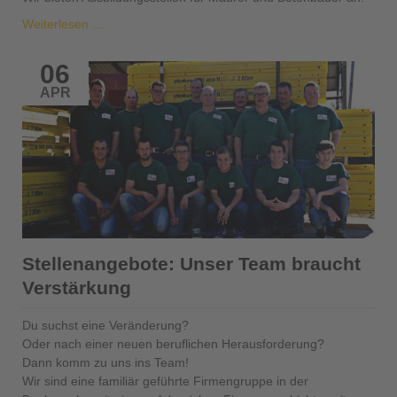
Jetzt
Weiterlesen …
bewerben:
Ausbildung
06
bei
APR
Schätzle-
Bau
Stellenangebote: Unser Team braucht
Verstärkung
Du suchst eine Veränderung?
Oder nach einer neuen beruflichen Herausforderung?
Dann komm zu uns ins Team!
Wir sind eine familiär geführte Firmengruppe in der