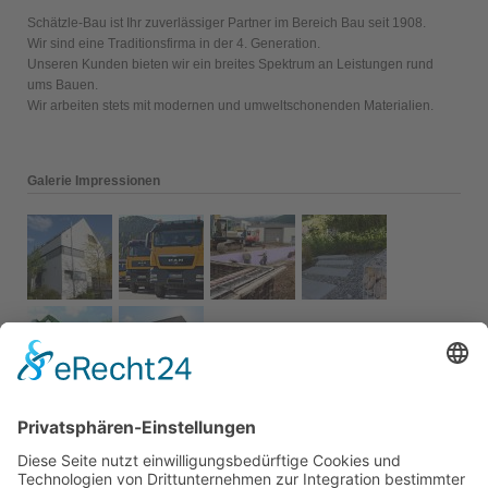
Schätzle-Bau ist Ihr zuverlässiger Partner im Bereich Bau seit 1908.
Wir sind eine Traditionsfirma in der 4. Generation.
Unseren Kunden bieten wir ein breites Spektrum an Leistungen rund
ums Bauen.
Wir arbeiten stets mit modernen und umweltschonenden Materialien.
Galerie Impressionen
Aktuelles
Green Day bei Schätzle-Bau