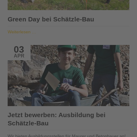
Green Day bei Schätzle-Bau
Green
Weiterlesen …
Day
bei
03
Schätzle-
APR
Bau
Jetzt bewerben: Ausbildung bei
Schätzle-Bau
Wir bieten Ausbildungsstellen für Maurer und Betonbauer an!